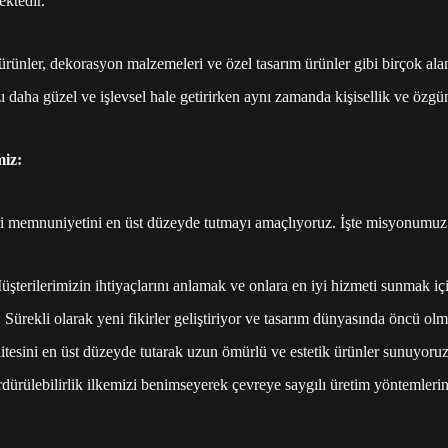
ktedir.
ürünler, dekorasyon malzemeleri ve özel tasarım ürünler gibi birçok ala
 daha güzel ve işlevsel hale getirirken aynı zamanda kişisellik ve özgü
iz:
ri memnuniyetini en üst düzeyde tutmayı amaçlıyoruz. İşte misyonumuz 
terilerimizin ihtiyaçlarını anlamak ve onlara en iyi hizmeti sunmak iç
 Sürekli olarak yeni fikirler geliştiriyor ve tasarım dünyasında öncü ol
litesini en üst düzeyde tutarak uzun ömürlü ve estetik ürünler sunuyoruz
ürülebilirlik ilkemizi benimseyerek çevreye saygılı üretim yöntemleri