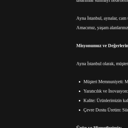
tasarımlar sunmayı hedefleme
Ayna İstanbul, aynalar, cam 
Amacımız, yaşam alanlarınızı
Misyonumuz ve Değerlerim
Ayna İstanbul olarak, müşte
Müşteri Memnuniyeti: Müş
Yaratıcılık ve İnovasyon:
Kalite: Ürünlerimizin ka
Çevre Dostu Üretim: Sürd
Ürün ve Hizmetlerimiz: